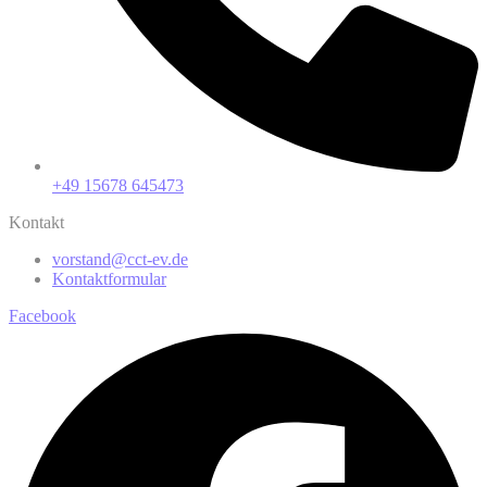
+49 15678 645473
Kontakt
vorstand@cct-ev.de
Kontaktformular
Facebook