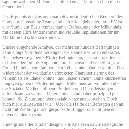
sagenumwobenen Millennials aufdecken als Vertreter eben dieser
Generation?
Das Ergebnis der Zusammenarbeit von studentischen Beratern des
Company Consulting Teams und den Strategieberatern von EY ist
eine Studie auf Basis repräsentativer Befragungen der Millennials,
mit dessen Hilfe Unternehmen individuelle Implikationen für ihr
Marktumfeld schließen können.
Unsere eingehende Analyse, der mehreren hundert Befragungen
kann einige Vorurteile bestätigen, viele andere wurden entkräftet.
Beispielsweise gaben 89% der Befragten an, dass sie trotz diverser
existierender Online-Angebote, ihre Lebensmittel weiterhin „vor
Ort“, d.h. bei einem traditionellen Lebensmittelhändler kaufen. Das
widerspricht der weitläufig verbreiteten Charakterisierung des
Millennials als „dauer-online“ und „laden-scheu“. Ganz klischeetreu
hingegen gaben 64% der befragten Millennials an, vor allem über
die Sozialen Medien auf neue Produkte und Dienstleistungen
aufmerksam zu werden. Unternehmen sind daher prinzipiell gut
beraten, die Zielgruppe über soziale Netze anzusprechen. Doch
auch hier gilt „gewusst wie“: Über die Hälfte der Befragten gab an,
nicht mit Werbung durch gesponserte Blogger oder Influencer
einverstanden zu sein.
Hintergründe des Studiendesigns, alle Analysen sowie strategische